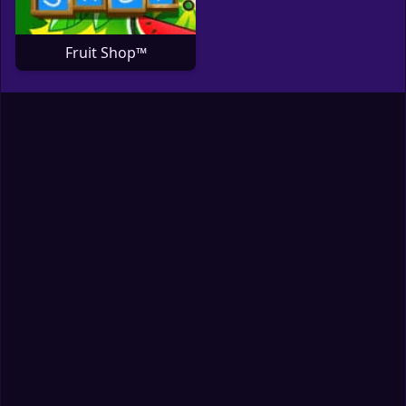
Fruit Shop™