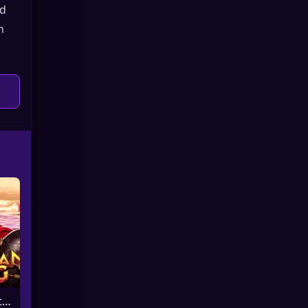
ad
n
Rey espartano