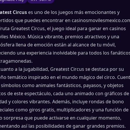
atest Circus
es uno de los juegos más emocionantes y
ertidos que puedes encontrar en casinosmovilesmexico.co
fruta Greatest Circus, el juego ideal para ganar en casinos
iles México. Música vibrante, premios atractivos y una
ósfera llena de emoción están al alcance de tu móvil,
eciendo una experiencia inolvidable para todos los fanático
 tragamonedas.
cuanto a la jugabilidad, Greatest Circus se destaca por su
eño temático inspirado en el mundo mágico del circo. Cuen
 símbolos como animales fantásticos, payasos, y objetos
icos de este espectáculo, cada uno animado con gráficos de 
idad y colores vibrantes. Además, incluye rondas de bono
eciales como giros gratis, multiplicadores y una función de
co sorpresa que puede activarse en cualquier momento,
entando así las posibilidades de ganar grandes premios.