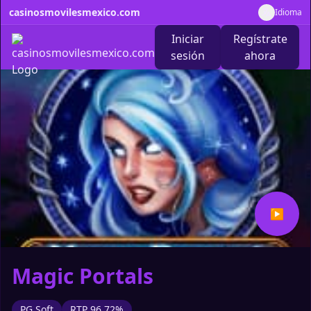
casinosmovilesmexico.com
Idioma
Iniciar
Regístrate
sesión
ahora
▶
Magic Portals
PG Soft
RTP 96.72%