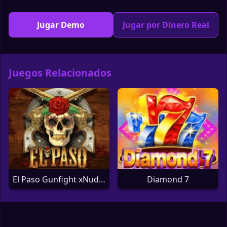
Jugar Demo
Jugar por Dinero Real
Juegos Relacionados
El Paso Gunfight xNudge
Diamond 7