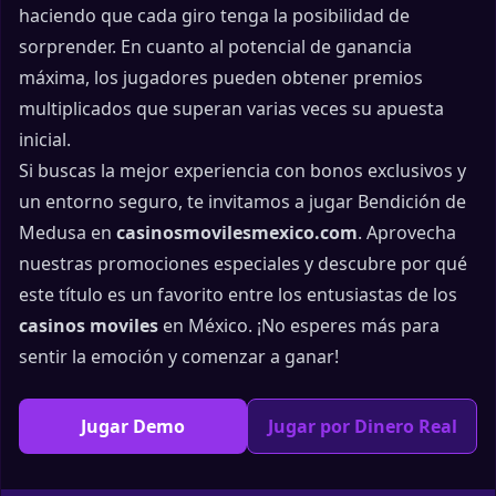
haciendo que cada giro tenga la posibilidad de
sorprender. En cuanto al potencial de ganancia
máxima, los jugadores pueden obtener premios
multiplicados que superan varias veces su apuesta
inicial.
Si buscas la mejor experiencia con bonos exclusivos y
un entorno seguro, te invitamos a jugar Bendición de
Medusa en
casinosmovilesmexico.com
. Aprovecha
nuestras promociones especiales y descubre por qué
este título es un favorito entre los entusiastas de los
casinos moviles
en México. ¡No esperes más para
sentir la emoción y comenzar a ganar!
Jugar Demo
Jugar por Dinero Real