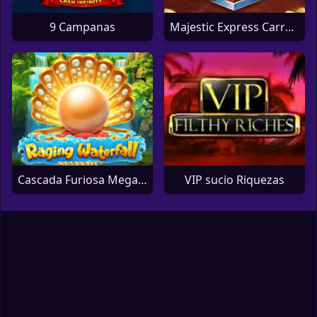
9 Campanas
Majestic Express Carrera de Oro
Cascada Furiosa Megaways
VIP sucio Riquezas