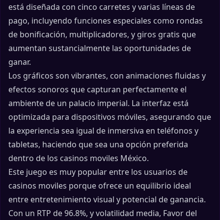
está diseñada con cinco carretes y varias líneas de
pago, incluyendo funciones especiales como rondas
de bonificación, multiplicadores, y giros gratis que
aumentan sustancialmente las oportunidades de
ganar.
Los gráficos son vibrantes, con animaciones fluidas y
efectos sonoros que capturan perfectamente el
ambiente de un palacio imperial. La interfaz está
optimizada para dispositivos móviles, asegurando que
la experiencia sea igual de inmersiva en teléfonos y
tabletas, haciendo que sea una opción preferida
dentro de los casinos moviles México.
Este juego es muy popular entre los usuarios de
casinos moviles porque ofrece un equilibrio ideal
entre entretenimiento visual y potencial de ganancia.
Con un RTP de 96.8%, y volatilidad media, Favor del