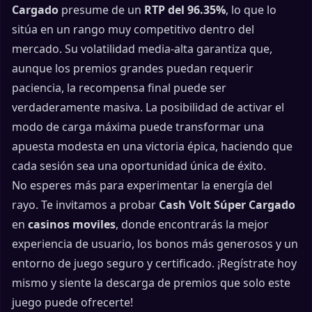
Cargado
presume de un
RTP del 96.35%
, lo que lo
sitúa en un rango muy competitivo dentro del
mercado. Su volatilidad media-alta garantiza que,
aunque los premios grandes puedan requerir
paciencia, la recompensa final puede ser
verdaderamente masiva. La posibilidad de activar el
modo de carga máxima puede transformar una
apuesta modesta en una victoria épica, haciendo que
cada sesión sea una oportunidad única de éxito.
No esperes más para experimentar la energía del
rayo. Te invitamos a probar
Cash Volt Súper Cargado
en
casinos moviles
, donde encontrarás la mejor
experiencia de usuario, los bonos más generosos y un
entorno de juego seguro y certificado. ¡Regístrate hoy
mismo y siente la descarga de premios que solo este
juego puede ofrecerte!