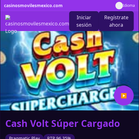
casinosmovilesmexico.com
Idioma
Iniciar
Regístrate
sesión
ahora
▶
Cash Volt Súper Cargado
Pragmatic Play
RTP 96.35%