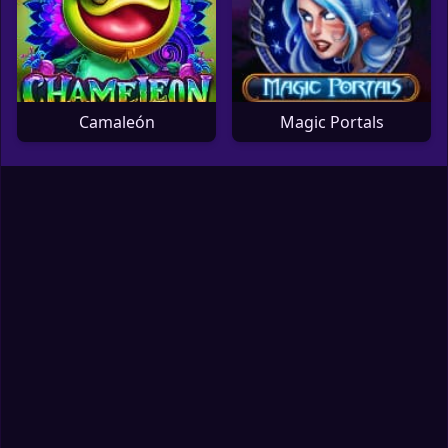
Camaleón
Magic Portals